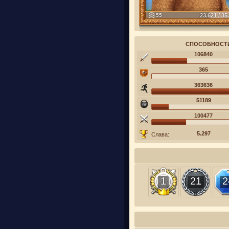
55
23.621 / 35
СПОСОБНОСТ
106840
365
363636
51189
100477
5.297
Слава:
1
21
2