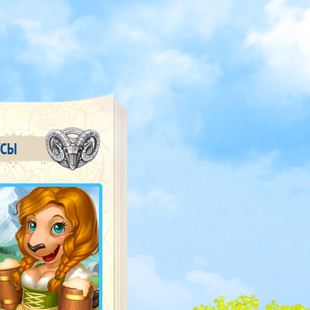
О
УСЫ