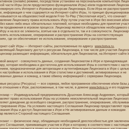
активном (онлайн) режиме, посредством установки на персональном компьютере Лице
кой части Игры (если предусмотрено функционалом Игры) и/или подключения Лицензи
семирную сеть Интернет к Игровым ресурсам Лицензиара. Если Игра не распространят
е, информация о чем содержится на Интернет-сайте Игры, то принцип функционирова
новывается на общеизвестной модели Free-To-Play (“бесплатная игра”), что означает
Имя! Мне
авление Лицензиату права использовать Игру путем участия в Игре без внесения абон
 без каких-либо иных обязательных платежей, которые необходимы для принятия участ
или продвижения в игровом процессе. Лицензиар является обладателем необходимого
Игру и на все ее элементы, взятые как в отдельности, так и в совокупности. Лицензиа
влять использование, оперирование и распространение Игры на соответствующих
риях, где он обеспечивает ее использование, оперирование и распространение.
тернет-сайт Игры — Интернет-сайты, расположенные по адресу
www.botva.ru
,
авляющий Лицензиату доступ к ресурсам Лицензиара, в том числе для участия Лиценз
ицензиар размещает информацию, обязательную для Лицензиатов, на Интернет-сайте 
ровой аккаунт - совокупность данных, созданная Лицензиатом в Игре и принадлежащая
ару, которая необходима и достаточна для использования Игры в соответствии с нас
нием, предназначенная для авторизации и аутентификации Лицензиата в Игре с цель
 к настройкам и использования в Игре статистики и достижений, активированных и не
ованных данных и команд, а также обмену информацией с серверами Лицензиара.
ровые ресурсы (Ресурсы) — все сервера, любое программное обеспечение и/или базы 
 отношение к Игре, расположенные, в том числе, в домене
www.botva.ru
и его поддом
цензиар — Индивидуальный предприниматель Душочкин Александр Андреевич, который
авляет право использования Игры на условиях неисключительной лицензии Лицензиат
вляет доведение до всеобщего сведения, распространение, оперирование, обслужива
трирование Игры. На условиях настоящего Соглашения Лицензиар предоставляет пра
Новости
Лицензионное соглашение
Правила игры
Договор‑оферта
ования Игры и доступ Лицензиатам к Игре и Не активированным данным и командам.
Политика конфиденциальности
Форум
Поддержка
ар является Стороной настоящего Соглашения.
© Destiny.Games 2008-2026 г.
цензиат — физическое лицо, обладающее необходимой дееспособностью для заключен
Все права защищены.
его Соглашения, принимающее участие в Игре и которому в соответствии с настоящи
нием предоставляется право на использование Игры в предусмотренных настоящим