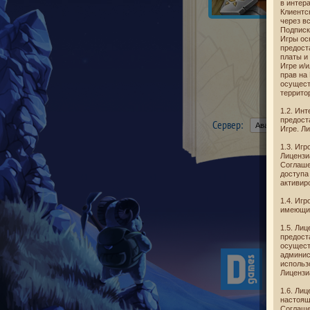
в интер
Клиентс
через в
Подписк
Игры ос
предост
платы и
Игре и/
прав на 
осущест
террито
1.2. Ин
предост
Сервер:
Игре. Л
1.3. Иг
Лицензи
Соглаше
доступа
активир
1.4. Иг
имеющие
1.5. Ли
предост
осущест
админис
использ
Лицензи
1.6. Ли
настоящ
Соглаше