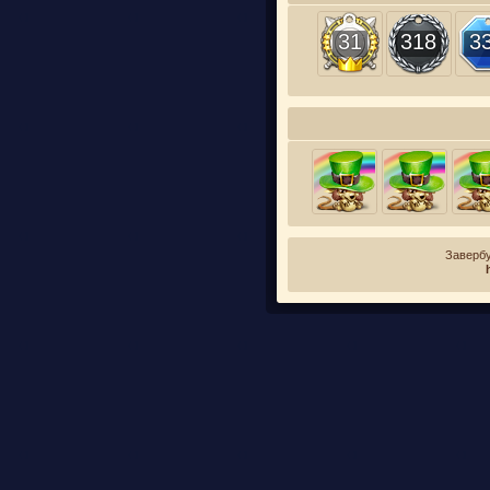
31
318
3
Завербу