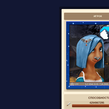
ИГРОК
100
12.594.519 / 14.000
СПОСОБНОСТ
4294967295