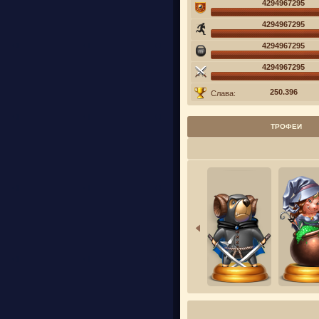
4294967295
4294967295
4294967295
4294967295
250.396
Слава:
ТРОФЕИ