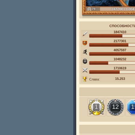
79
247.390 / 1.004
СПОСОБНОСТ
1847410
2177301
4057597
1048232
1710619
15.253
Слава:
1
12
1