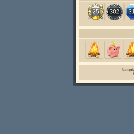
25
302
3
Завербу