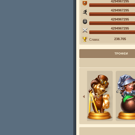
4294967295
4294967295
4294967295
4294967295
238.705
Слава:
ТРОФЕИ