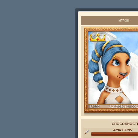
ИГРОК
100
2.217.080 / 14.000
СПОСОБНОСТ
4294967295