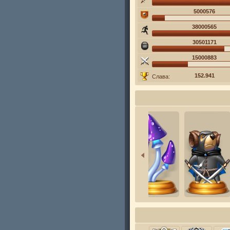
5000576
38000565
30501171
15000883
152.941
Слава: