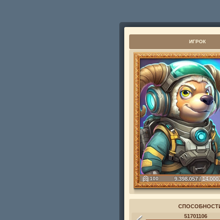
ИГРОК
100
9.398.057 / 14.000
СПОСОБНОСТ
51701106