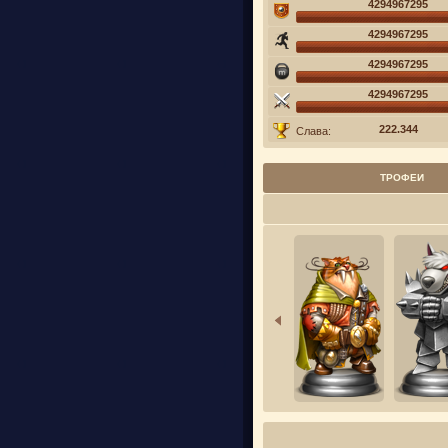
4294967295
4294967295
4294967295
4294967295
222.344
Слава:
ТРОФЕИ