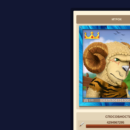
ИГРОК
100
4.475.804 / 14.000
СПОСОБНОСТ
4294967295