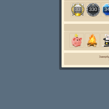
33
330
3
Завербу