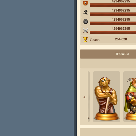
4294967295
4294967295
4294967295
4294967295
254.028
Слава:
ТРОФЕИ