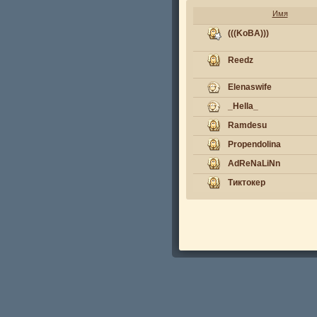
Имя
(((KoBA)))
Reedz
Elenaswife
_Hella_
Ramdesu
Propendolina
AdReNaLiNn
Тиктокер